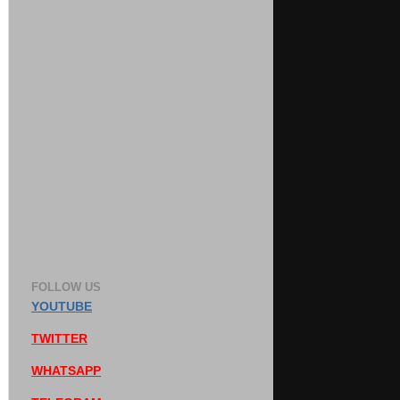
FOLLOW US
YOUTUBE
TWITTER
WHATSAPP