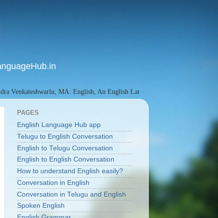
anguageHub.in
teshwarlu, MA. English, An English Language Researcher since 2015, Founde
PAGES
English Language Hub app
Telugu to English Conversation
English to Telugu Conversation
English to English Conversation
How to understand English easily?
Conversation in English
Conversation in Telugu and English
Spoken English
English Grammar