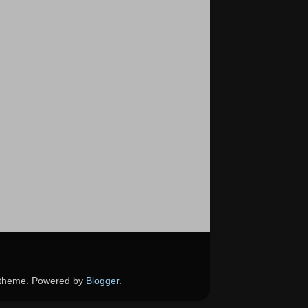
w theme. Powered by
Blogger
.