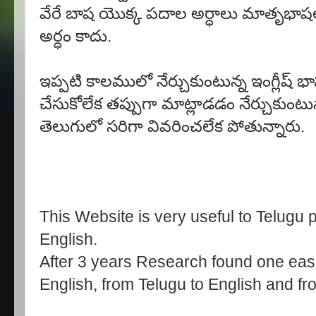
వేరే బాష యొక్క పదాల అర్ధాలు మాతృభాషల
అర్ధం కాదు.
ఇప్పటి కాలములో నేర్చుకుంటున్న ఇంగ్లీష్ 
చేసుకోలేక తప్పుగా మాట్లాడడం నేర్చుకుంటున్
తెలుగులో సరిగా వివరించలేక పోతున్నారు.
This Website is very useful to Telugu
English.
After 3 years Research found one eas
English, from Telugu to English and fr