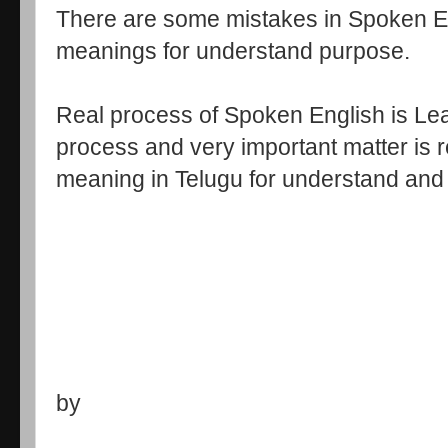
There are some mistakes in Spoken E
meanings for understand purpose.
Real process of Spoken English is Lea
process and very important matter is
meaning in Telugu for understand and 
by