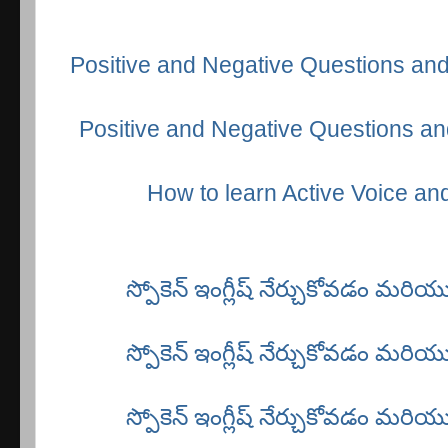
Positive and Negative Questions an
Positive and Negative Questions an
How to learn Active Voice an
స్పోకెన్ ఇంగ్లీష్ నేర్చుకోవడం మర
స్పోకెన్ ఇంగ్లీష్ నేర్చుకోవడం మర
స్పోకెన్ ఇంగ్లీష్ నేర్చుకోవడం మర