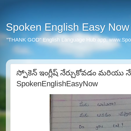
Spoken English Easy Now
"THANK GOD" English Language Hub app. www.Spo
స్పోకెన్ ఇంగ్లీష్ నేర్చుకోవడం మరియు 
SpokenEnglishEasyNow