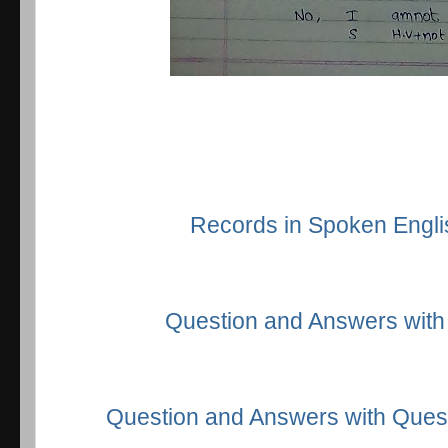
Records in Spoken Engli
Question and Answers with 
Question and Answers with Quest