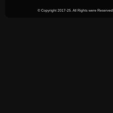
© Copyright 2017-25. All Rights were Reserved