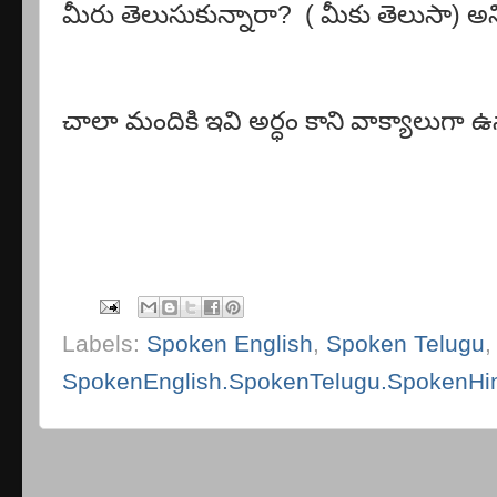
మీరు తెలుసుకున్నారా? ( మీకు తెలుసా) అని
చాలా మందికి ఇవి అర్ధం కాని వాక్యాలుగా ఉ
Labels:
Spoken English
,
Spoken Telugu
SpokenEnglish.SpokenTelugu.SpokenHi