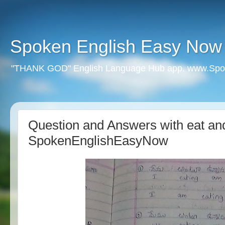
Spoken English Easy Now
"THANK GOD" English Language Hub app. www.Spo
Question and Answers with eat and 
SpokenEnglishEasyNow