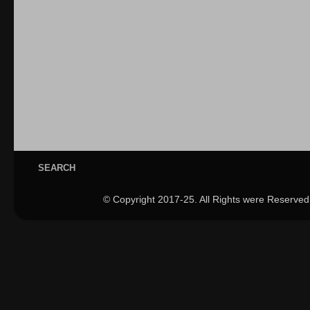
SEARCH
© Copyright 2017-25. All Rights were Reserved