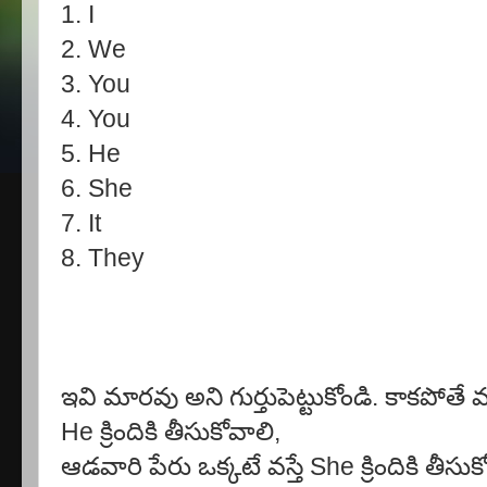
1. I
2. We
3. You
4. You
5. He
6. She
7. It
8. They
ఇవి మారవు అని గుర్తుపెట్టుకోండి. కాకపోతే
He క్రిందికి తీసుకోవాలి,
ఆడవారి పేరు ఒక్కటే వస్తే She క్రిందికి తీ