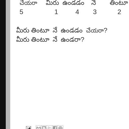
మీరు
ఉండడం
నే
తింటూ
చేయరా
5 1 4 3 2
మీరు
తింటూ
నే
ఉండడం
?
చేయరా
మీరు
తింటూ
నే
ఉండరా
?