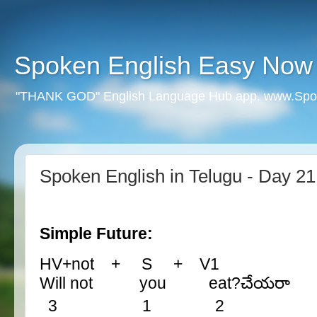
Spoken English Easy Now
"THANK GOD" English Language Hub app. www.Spo
Spoken English in Telugu - Day 21
Simple Future:
HV+not + S + V1
Will not you eat?
చేయరా
3 1 2