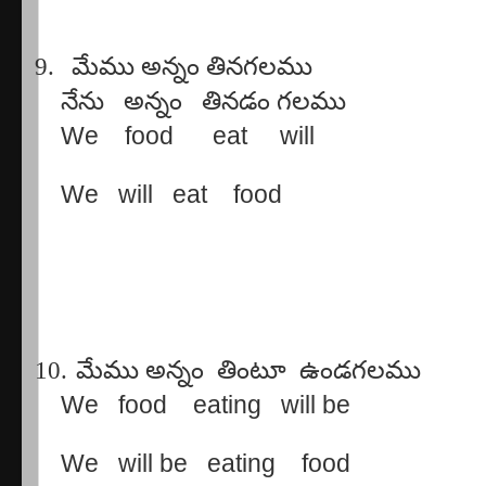
9.
మేము
అన్నం
తినగలము
నేను
అన్నం
తినడం
గలము
We
food
eat
will
We
will
eat
food
10.
మేము
అన్నం
తింటూ
ఉండగలము
We
food
eating
will be
We
will be
eating
food