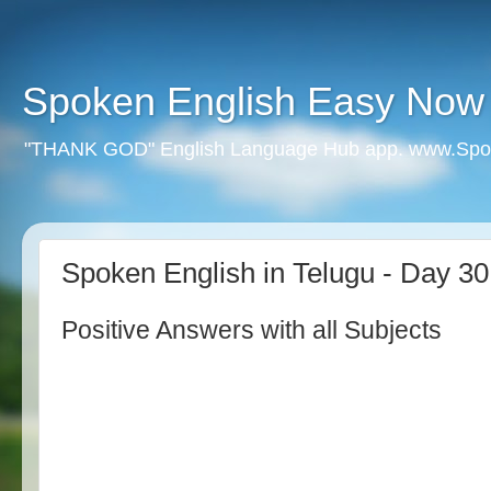
Spoken English Easy Now
"THANK GOD" English Language Hub app. www.Spo
Spoken English in Telugu - Day 30
Positive Answers with all Subjects