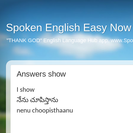
Spoken English Easy Now
"THANK GOD" English Language Hub app. www.Spo
Answers show
I show
నేను చూపిస్తాను
nenu choopisthaanu