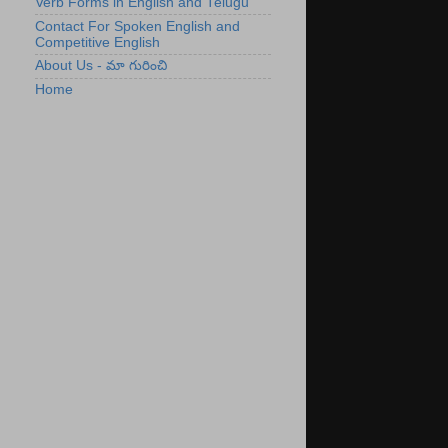
Verb Forms in English and Telugu
Contact For Spoken English and
Competitive English
About Us - మా గురించి
Home