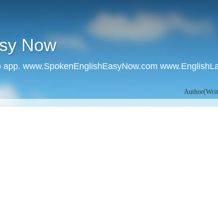
asy Now
 app. www.SpokenEnglishEasyNow.com www.EnglishL
Author(Writer):- Ru