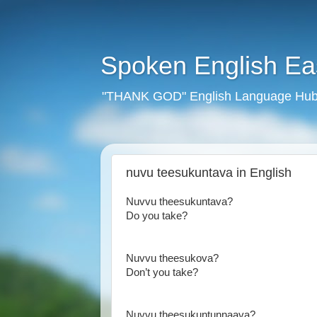
Spoken English E
"THANK GOD" English Language Hub
nuvu teesukuntava in English
Nuvvu theesukuntava?
Do you take?
Nuvvu theesukova?
Don’t you take?
Nuvvu theesukuntunnaava?