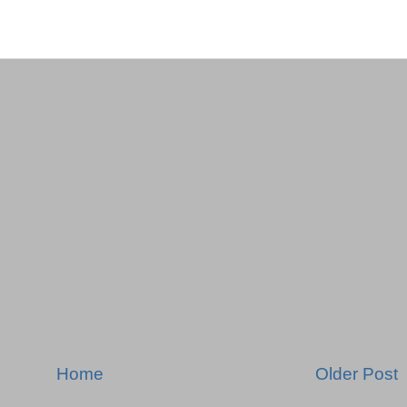
Home
Older Post