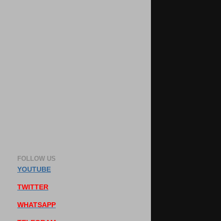
FOLLOW US
YOUTUBE
TWITTER
WHATSAPP