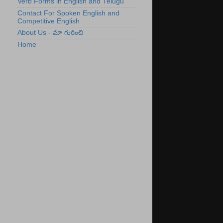
Verb Forms in English and Telugu
Contact For Spoken English and
Competitive English
About Us - మా గురించి
Home