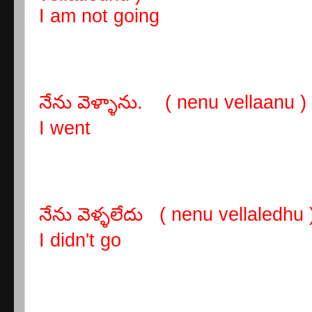
I am not going
నేను వెళ్ళాను. ( nenu vellaanu )
I went
నేను వెళ్ళలేదు ( nenu vellaledhu 
I didn't go