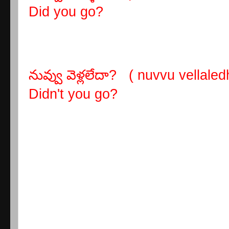
Did you go?
నువ్వు వెళ్లలేదా? ( nuvvu vellaled
Didn't you go?