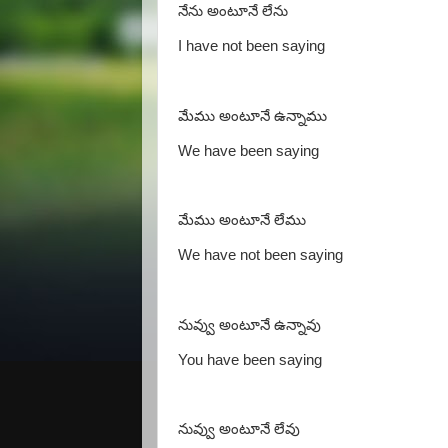
నేను అంటూనే లేను
I have not been saying
మేము అంటూనే ఉన్నాము
We have been saying
మేము అంటూనే లేము
We have not been saying
నువ్వు అంటూనే ఉన్నావు
You have been saying
నువ్వు అంటూనే లేవు