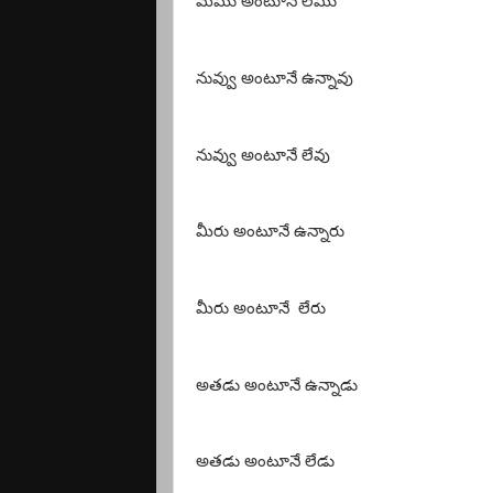
మేము అంటూనే లేము
నువ్వు అంటూనే ఉన్నావు
నువ్వు అంటూనే లేవు
మీరు అంటూనే ఉన్నారు
మీరు అంటూనే లేరు
అతడు అంటూనే ఉన్నాడు
అతడు అంటూనే లేడు