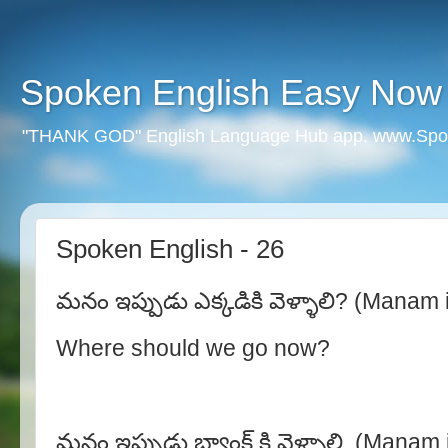
Spoken English Easy Now
"THANK GOD" English Language Hub app. www.Spo
Spoken English - 26
మనం ఇప్పుడు ఎక్కడికి వెళ్ళాలి? (Manam 
Where should we go now?
మనం ఇప్పుడు బ్యాంక్ కి వెళ్ళాలి. (Manam 