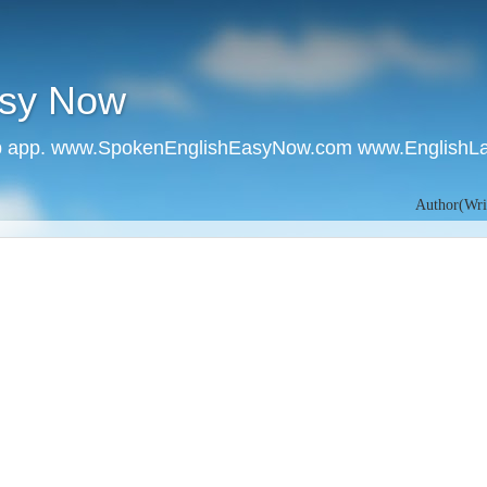
asy Now
 app. www.SpokenEnglishEasyNow.com www.EnglishL
Author(Writer):- R