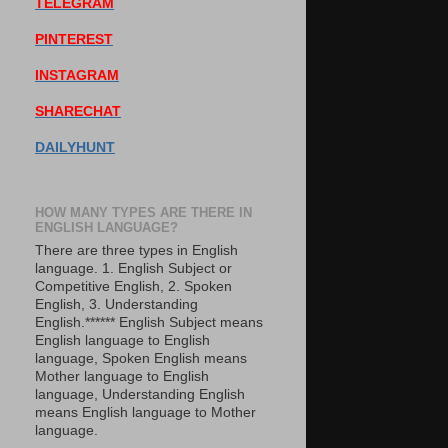
TELEGRAM
PINTEREST
INSTAGRAM
SHARECHAT
DAILYHUNT
HOW MANY TYPES ARE THERE IN
ENGLISH LANGUAGE?
There are three types in English
language. 1. English Subject or
Competitive English, 2. Spoken
English, 3. Understanding
English.****** English Subject means
English language to English
language, Spoken English means
Mother language to English
language, Understanding English
means English language to Mother
language.