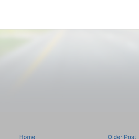
Home
Older Post