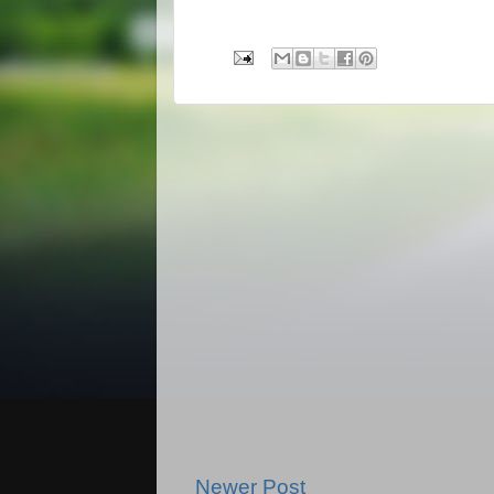
Newer Post