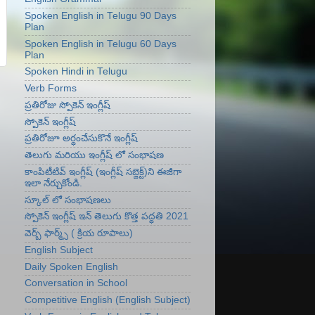
Spoken English in Telugu 90 Days
Plan
Spoken English in Telugu 60 Days
Plan
Spoken Hindi in Telugu
Verb Forms
ప్రతిరోజు స్పోకెన్ ఇంగ్లీష్
స్పోకెన్ ఇంగ్లీష్
ప్రతిరోజూ అర్ధంచేసుకొనే ఇంగ్లీష్
తెలుగు మరియు ఇంగ్లీష్ లో సంభాషణ
కాంపిటీటివ్ ఇంగ్లీష్ (ఇంగ్లీష్ సబ్జెక్ట్)ని ఈజీగా
ఇలా నేర్చుకోండి.
స్కూల్ లో సంభాషణలు
స్పోకెన్ ఇంగ్లీష్ ఇన్ తెలుగు కొత్త పద్ధతి 2021
వెర్బ్ ఫార్మ్స్ ( క్రియ రూపాలు)
English Subject
Daily Spoken English
Conversation in School
Competitive English (English Subject)