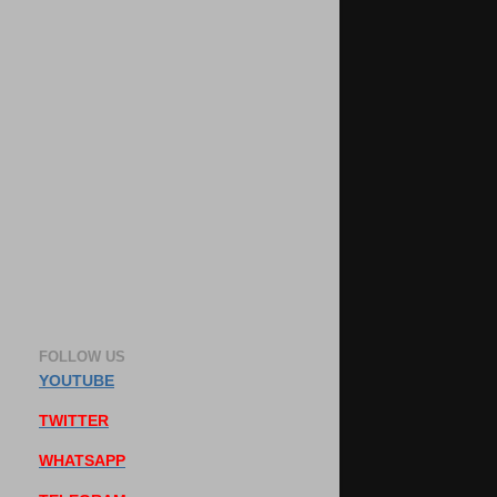
FOLLOW US
YOUTUBE
TWITTER
WHATSAPP