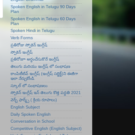
Spoken English in Telugu 90 Days
Plan
Spoken English in Telugu 60 Days
Plan
Spoken Hindi in Telugu
Verb Forms
ప్రతిరోజు స్పోకెన్ ఇంగ్లీష్
స్పోకెన్ ఇంగ్లీష్
ప్రతిరోజూ అర్ధంచేసుకొనే ఇంగ్లీష్
తెలుగు మరియు ఇంగ్లీష్ లో సంభాషణ
కాంపిటీటివ్ ఇంగ్లీష్ (ఇంగ్లీష్ సబ్జెక్ట్)ని ఈజీగా
ఇలా నేర్చుకోండి.
స్కూల్ లో సంభాషణలు
స్పోకెన్ ఇంగ్లీష్ ఇన్ తెలుగు కొత్త పద్ధతి 2021
వెర్బ్ ఫార్మ్స్ ( క్రియ రూపాలు)
English Subject
Daily Spoken English
Conversation in School
Competitive English (English Subject)