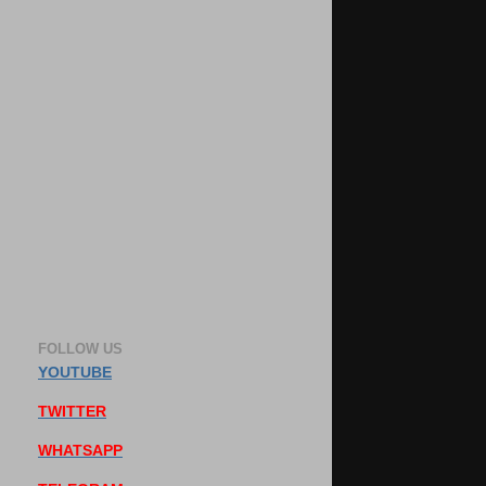
FOLLOW US
YOUTUBE
TWITTER
WHATSAPP