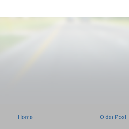
Home
Older Post