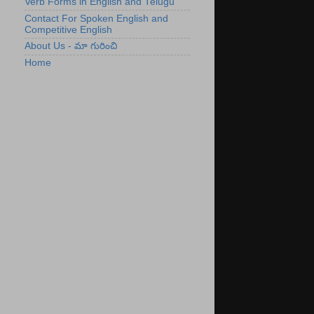
Verb Forms in English and Telugu
Contact For Spoken English and
Competitive English
About Us - మా గురించి
Home