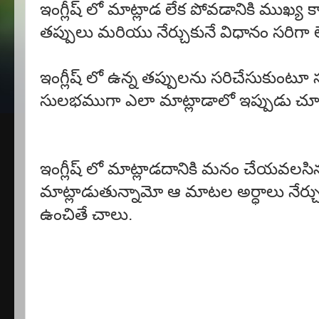
ఇంగ్లీష్ లో మాట్లాడ లేక పోవడానికి ముఖ్య 
తప్పులు మరియు నేర్చుకునే విధానం సరిగా
ఇంగ్లీష్ లో ఉన్న తప్పులను సరిచేసుకుంటూ 
సులభముగా ఎలా మాట్లాడాలో ఇప్పుడు చూద్
ఇంగ్లీష్ లో మాట్లాడదానికి మనం చేయవలసి
మాట్లాడుతున్నామో ఆ మాటల అర్ధాలు నేర్
ఉంచితే చాలు.