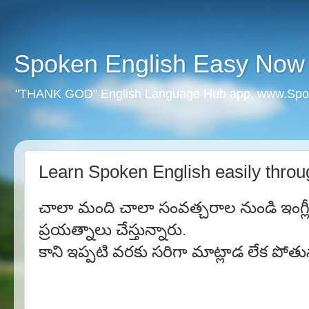
Spoken English Easy Now
"THANK GOD" English Language Hub app. www.Spo
Learn Spoken English easily throu
చాలా మంది చాలా సంవత్చరాల నుండి ఇంగ్లీష
ప్రయత్నాలు చేస్తున్నారు.
కాని ఇప్పటి వరకు సరిగా మాట్లాడ లేక పోతు