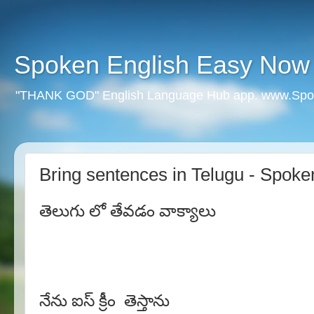
Spoken English Easy Now
"THANK GOD" English Language Hub app. www.Spo
Bring sentences in Telugu - Spok
తెలుగు లో తేవడం వాక్యాలు
నేను ఐస్ క్రీం తెస్తాను