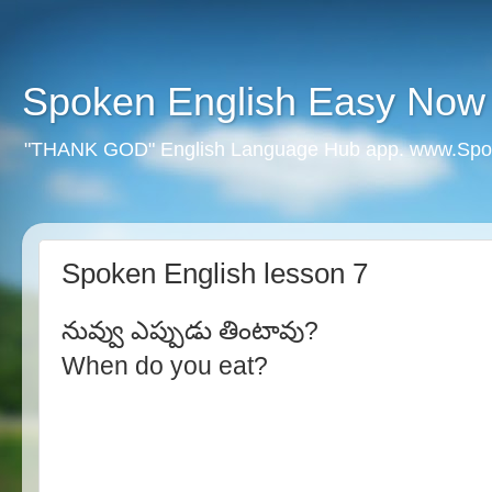
Spoken English Easy Now
"THANK GOD" English Language Hub app. www.Spo
Spoken English lesson 7
నువ్వు ఎప్పుడు తింటావు?
When do you eat?