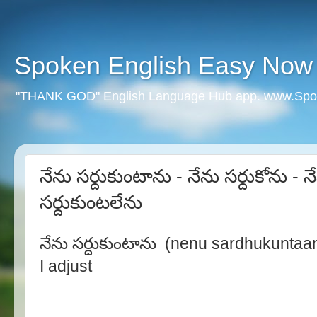
Spoken English Easy Now
"THANK GOD" English Language Hub app. www.Spo
నేను సర్దుకుంటాను - నేను సర్దుకోను - న
సర్దుకుంటలేను
నేను సర్దుకుంటాను (nenu sardhukuntaa
I adjust