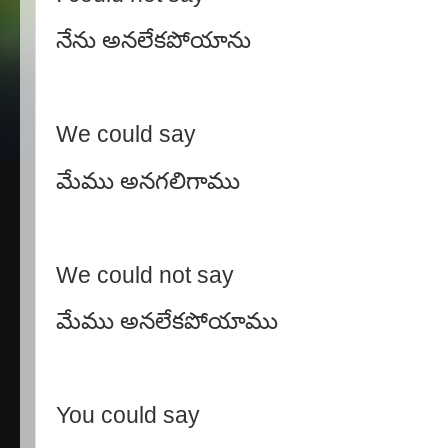
నేను అనలేకపోయాను
We could say
మేము అనగలిగాము
We could not say
మేము అనలేకపోయాము
You could say