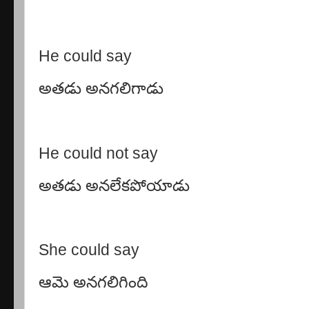
He could say
అతడు అనగలిగాడు
He could not say
అతడు అనలేకపోయాడు
She could say
ఆమె అనగలిగింది