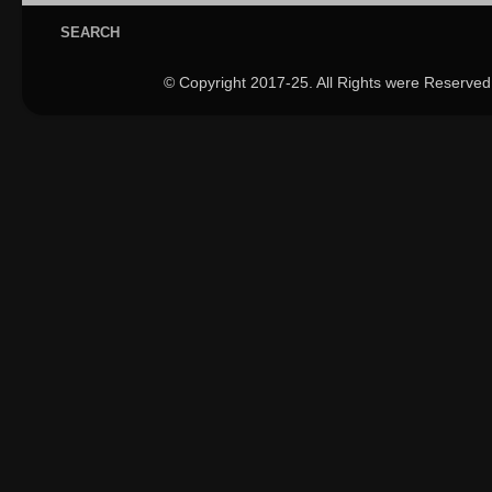
SEARCH
© Copyright 2017-25. All Rights were Reserved