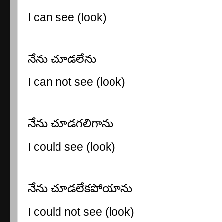
I can see (look)
నేను చూడలేను
I can not see (look)
నేను చూడగలిగాను
I could see (look)
నేను చూడలేకపోయాను
I could not see (look)