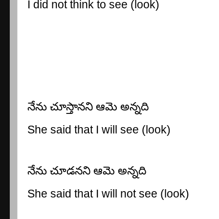
I did not think to see (look)
నేను చూస్తానని ఆమె అన్నది
She said that I will see (look)
నేను చూడనని ఆమె అన్నది
She said that I will not see (look)