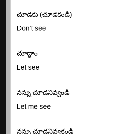
చూడకు (చూడకండి)
Don’t see
చూద్దాం
Let see
నన్ను చూడనివ్వండి
Let me see
నన్ను చూడనివ్వకండి