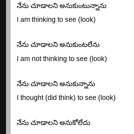
నేను చూడాలని అనుకుంటున్నాను
I am thinking to see (look)
నేను చూడాలని అనుకుంటలేను
I am not thinking to see (look)
నేను చూడాలని అనుకున్నాను
I thought (did think) to see (look)
నేను చూడాలని అనుకోలేదు