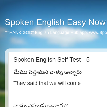
Spoken English Easy Now
"THANK GOD" English Language Hub app. www.Spo
Spoken English Self Test - 5
మేము వస్తామని వాళ్ళు అన్నారు
They said that we will come
వాళ్ళు ఎప్పుడు అన్నారు?