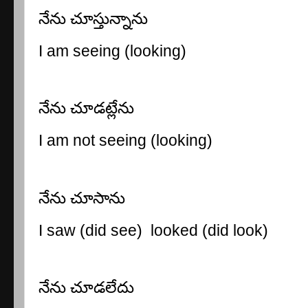
నేను చూస్తున్నాను
I am seeing (looking)
నేను చూడట్లేను
I am not seeing (looking)
నేను చూసాను
I saw (did see)
looked (did look)
నేను చూడలేదు