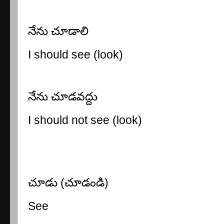
నేను చూడాలి
I should see (look)
నేను చూడవద్దు
I should not see (look)
చూడు (చూడండి)
See