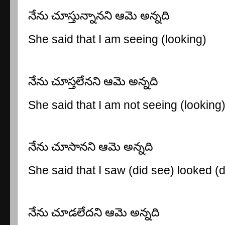
నేను చూస్తున్నానని ఆమె అన్నది
She said that I am seeing (looking)
నేను చూస్తలేనని ఆమె అన్నది
She said that I am not seeing (looking
నేను చూసానని ఆమె అన్నది
She said that I saw (did see) looked (d
నేను చూడలేదని ఆమె అన్నది