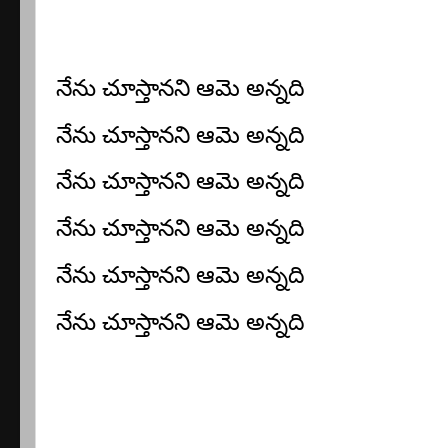
నేను చూస్తానని ఆమె అన్నది
నేను చూస్తానని ఆమె అన్నది
నేను చూస్తానని ఆమె అన్నది
నేను చూస్తానని ఆమె అన్నది
నేను చూస్తానని ఆమె అన్నది
నేను చూస్తానని ఆమె అన్నది