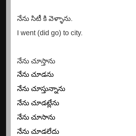
నేను సిటీ కి వెళ్ళాను.
I went (did go) to city.
నేను చూస్తాను
నేను చూడను
నేను చూస్తున్నాను
నేను చూడట్లేను
నేను చూసాను
నేను చూడలేదు