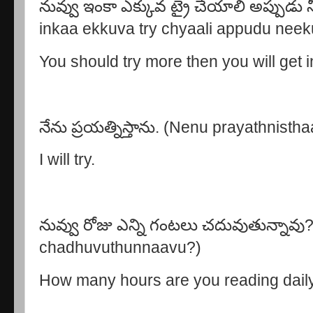
నువ్వు ఇంకా ఎక్కువ ట్రై చేయాలి అప్పుడు న
inkaa ekkuva try chyaali appudu neeku
You should try more then you will get i
నేను ప్రయత్నిస్తాను. (Nenu prayathnisth
I will try.
నువ్వు రోజు ఎన్ని గంటలు చదువుతున్నావు
chadhuvuthunnaavu?)
How many hours are you reading dail