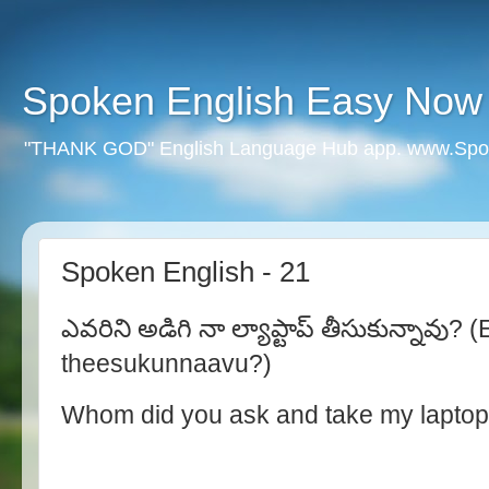
Spoken English Easy Now
"THANK GOD" English Language Hub app. www.Spo
Spoken English - 21
ఎవరిని అడిగి నా ల్యాప్టాప్ తీసుకున్నావు? 
theesukunnaavu?)
Whom did you ask and take my lapto