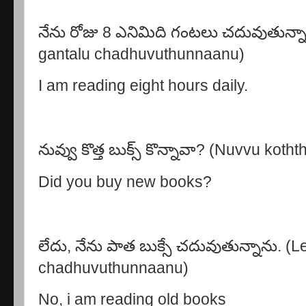
నేను రోజు 8 ఎనిమిది గంటలు చదువుతున్నా
gantalu chadhuvuthunnaanu)
I am reading eight hours daily.
నువ్వు కొత్త బుక్స్ కొన్నావా? (Nuvvu ko
Did you buy new books?
లేదు, నేను పాత బుక్సే చదువుతున్నాను. 
chadhuvuthunnaanu)
No, i am reading old books