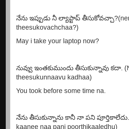
నేను ఇప్పుడు నీ ల్యాప్టాప్ తీసుకోవచ్చా?(
theesukovachchaa?)
May i take your laptop now?
నువ్వు ఇంతకుముందు తీసుకున్నావు కదా.
theesukunnaavu kadhaa)
You took before some time na.
నేను తీసుకున్నాను కానీ నా పని పూర్తికాల
kaanee naa pani poorthikaaledhu)