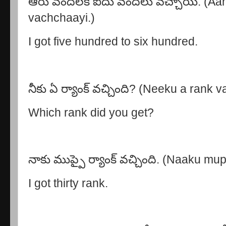
ఆరు వందలకి ఐదు వందలు వచ్చాయి. (Aar
vachchaayi.)
I got five hundred to six hundred.
నీకు ఏ ర్యాంక్ వచ్చింది? (Neeku a rank 
Which rank did you get?
నాకు ముప్పై ర్యాంక్ వచ్చింది. (Naaku m
I got thirty rank.