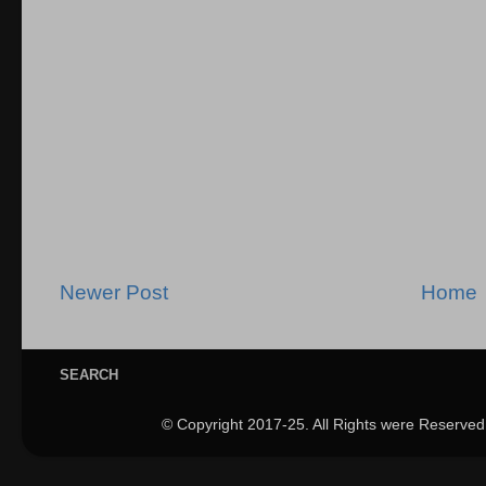
Newer Post
Home
SEARCH
© Copyright 2017-25. All Rights were Reserved