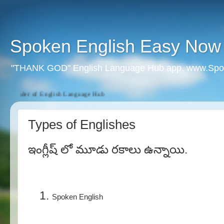
Spoken English Easy Now
"THANK GOD" English Language Hub app. www.Spo
under of English Language Hub
Types of Englishes
ఇంగ్లీష్ లో మూడు రకాలు ఉన్నాయి.
Spoken English 