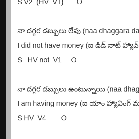
S V2 (HV V1) O
నా దగ్గర డబ్బులు లేవు (naa dhaggara d
I did not have money (ఐ డిడ్ నాట్ హ్యావ
S HV not V1 O
నా దగ్గర డబ్బులు ఉంటున్నాయి (naa dha
I am having money (ఐ యాం హ్యావింగ్ మ
S HV V4 O