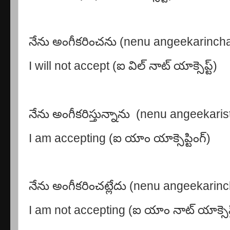
నేను అంగీకరించను (nenu angeekarinch
I will not accept (ఐ విల్ నాట్ యాక్సెప్ట్)
నేను అంగీకరిస్తున్నాను (nenu angeekar
I am accepting (ఐ యాం యాక్సెప్టింగ్)
నేను అంగీకరించట్లేదు (nenu angeekarinc
I am not accepting (ఐ యాం నాట్ యాక్సెప్ట