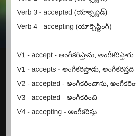
Verb 3 - accepted (యాక్సెప్టెడ్)
Verb 4 - accepting (యాక్సెప్టింగ్)
V1 - accept - అంగీకరిస్తాను, అంగీకరిస్తారు
V1 - accepts - అంగీకరిస్తాడు, అంగీకరిస్తది
V2 - accepted - అంగీకరించాను, అంగీకరి
V3 - accepted - అంగీకరించి
V4 - accepting - అంగీకరిస్తు