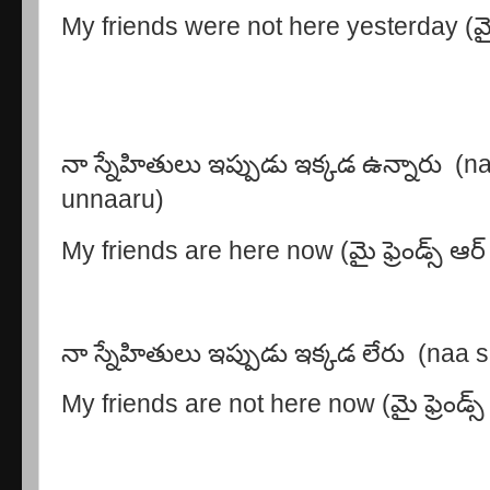
My friends were not here yesterday (మై ఫ్
నా స్నేహితులు ఇప్పుడు ఇక్కడ ఉన్నారు (n
unnaaru)
My friends are here now (మై ఫ్రెండ్స్ ఆర
నా స్నేహితులు ఇప్పుడు ఇక్కడ లేరు (naa 
My friends are not here now (మై ఫ్రెండ్స