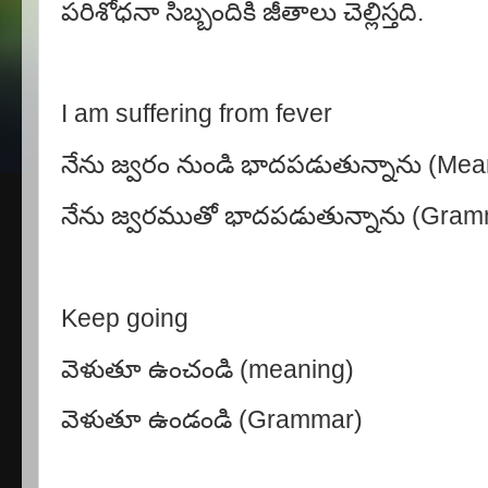
పరిశోధనా సిబ్బందికి జీతాలు చెల్లిస్తది.
I am suffering from fever
నేను జ్వరం నుండి భాదపడుతున్నాను
(Mea
నేను జ్వరముతో భాదపడుతున్నాను
(Gram
Keep going
వెళుతూ ఉంచండి
(meaning)
వెళుతూ ఉండండి
(Grammar)