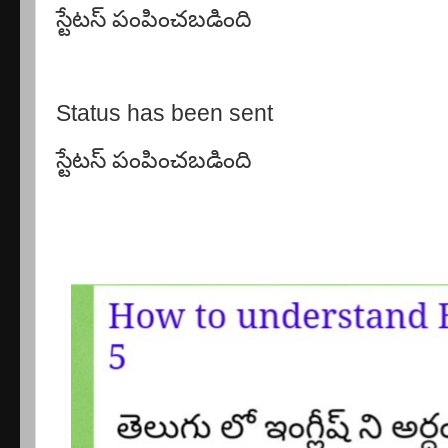
స్టేటస్ పంపించబడింది
Status has been sent
స్టేటస్ పంపించబడింది