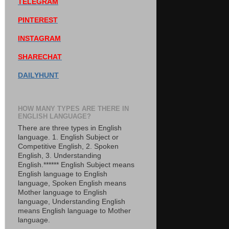
TELEGRAM
PINTEREST
INSTAGRAM
SHARECHAT
DAILYHUNT
HOW MANY TYPES ARE THERE IN
ENGLISH LANGUAGE?
There are three types in English
language. 1. English Subject or
Competitive English, 2. Spoken
English, 3. Understanding
English.****** English Subject means
English language to English
language, Spoken English means
Mother language to English
language, Understanding English
means English language to Mother
language.