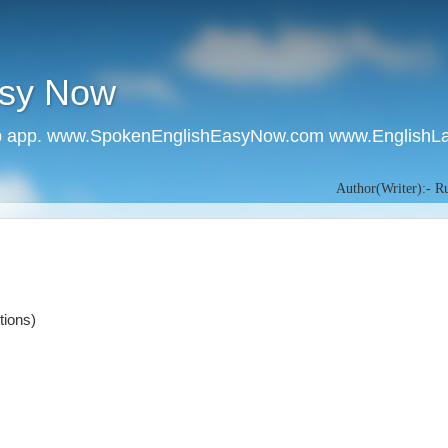
asy Now
 app. www.SpokenEnglishEasyNow.com www.EnglishL
Author(Writer):- Rudra Venkat
tions)