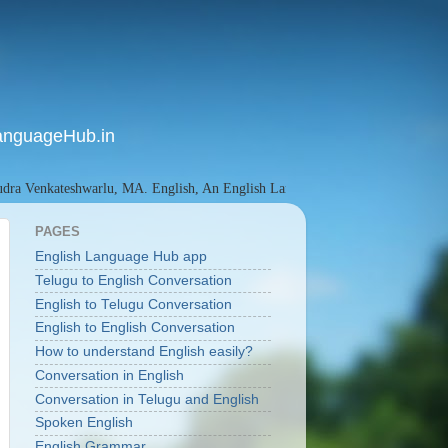
anguageHub.in
eshwarlu, MA. English, An English Language Researcher since 2015, Founder
PAGES
English Language Hub app
Telugu to English Conversation
English to Telugu Conversation
English to English Conversation
How to understand English easily?
Conversation in English
Conversation in Telugu and English
Spoken English
English Grammar