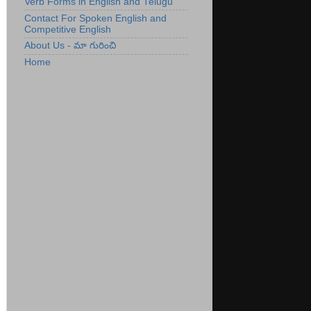
Verb Forms in English and Telugu
Contact For Spoken English and
Competitive English
About Us - మా గురించి
Home