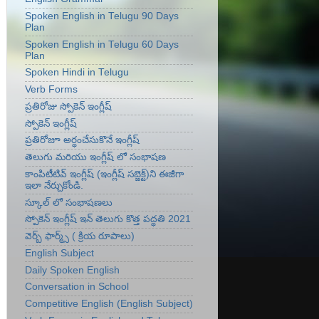
Spoken English in Telugu 90 Days
Plan
Spoken English in Telugu 60 Days
Plan
Spoken Hindi in Telugu
Verb Forms
ప్రతిరోజు స్పోకెన్ ఇంగ్లీష్
స్పోకెన్ ఇంగ్లీష్
ప్రతిరోజూ అర్ధంచేసుకొనే ఇంగ్లీష్
తెలుగు మరియు ఇంగ్లీష్ లో సంభాషణ
కాంపిటీటివ్ ఇంగ్లీష్ (ఇంగ్లీష్ సబ్జెక్ట్)ని ఈజీగా
ఇలా నేర్చుకోండి.
స్కూల్ లో సంభాషణలు
స్పోకెన్ ఇంగ్లీష్ ఇన్ తెలుగు కొత్త పద్ధతి 2021
వెర్బ్ ఫార్మ్స్ ( క్రియ రూపాలు)
English Subject
Daily Spoken English
Conversation in School
Competitive English (English Subject)