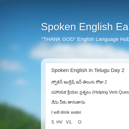
Spoken English E
"THANK GOD" English Language Hub
Spoken English in Telugu Day 2
స్పోకెన్ ఇంగ్లీష్ ఇన్ తెలుగు రోజు 2
సహాయక క్రియల ప్రశ్నలు (
Helping Verb Ques
నేను నీరు తాగుతాను
I will drink water
S HV V1.
O