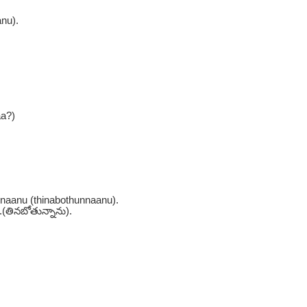
nu).
aa?)
nnaanu (thinabothunnaanu).
.(
తినబోతున్నాను
).