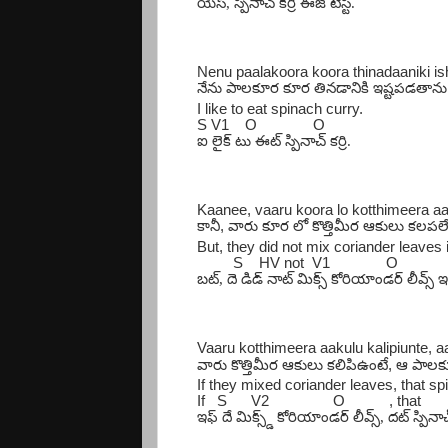
యెస్, స్పినాచ్ కర్రి ఈజ్ టేస్టి.
Nenu paalakoora koora thinadaaniki i
నేను
పాలకూర
కూర
తినడానికి
ఇష్టపడతాను
I like to eat spinach curry.
S V1
O
O
ఐ లైక్ టు ఈట్ స్పినాచ్ కర్రి.
Kaanee, vaaru koora lo kotthimeera aa
కానీ
,
వారు
కూర
లో
కొత్తిమీర
ఆకులు
కలపలే
But, they did not mix coriander leaves i
S
HV not
V1
O
బట్, దె డిడ్ నాట్ మిక్స్ కోరియాండర్ లీవ్స్ ఇన్
Vaaru kotthimeera aakulu kalipiunte, 
వారు
కొత్తిమీర
ఆకులు
కలిపిఉంటే
,
ఆ
పాలక
If they mixed coriander leaves, that s
If
S
V2
O
, that
ఇఫ్ దే మిక్స్డ్ కోరియాండర్ లీవ్స్, దట్ స్పినాచ్ 