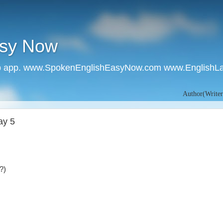
asy Now
 app. www.SpokenEnglishEasyNow.com www.EnglishL
Author(Writer):- Rudra 
ay 5
?)