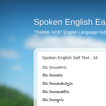
Spoken English E
"THANK GOD" English Language Hub
Spoken English Self Test - 16
నేను నిలబడతాను
నేను నిలబడను
నేను నిలబడుతున్నాను
నేను నిలబడుతలేను
నేను నిలబడ్డాను