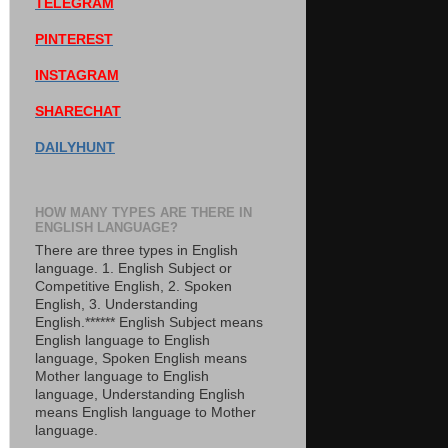
TELEGRAM
PINTEREST
INSTAGRAM
SHARECHAT
DAILYHUNT
HOW MANY TYPES ARE THERE IN
ENGLISH LANGUAGE?
There are three types in English
language. 1. English Subject or
Competitive English, 2. Spoken
English, 3. Understanding
English.****** English Subject means
English language to English
language, Spoken English means
Mother language to English
language, Understanding English
means English language to Mother
language.