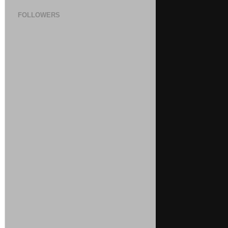
FOLLOWERS