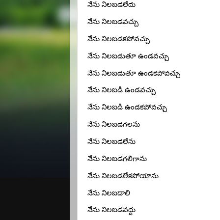
నేను నిలబడలేదు
నేను నిలబడవచ్చు
నేను నిలబడకపోవచ్చు
నేను నిలబడుతూ ఉండవచ్చు
నేను నిలబడుతూ ఉండకపోవచ్చు
నేను నిలబడి ఉండవచ్చు
నేను నిలబడి ఉండకపోవచ్చు
నేను నిలబడగలను
నేను నిలబడలేను
నేను నిలబడగలిగాను
నేను నిలబడలేకపోయాను
నేను నిలబడాలి
నేను నిలబడవద్దు