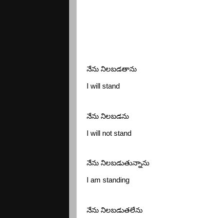
నేను నిలబడతాను
I will stand
నేను నిలబడను
I will not stand
నేను నిలబడుతున్నాను
I am standing
నేను నిలబడుతలేను