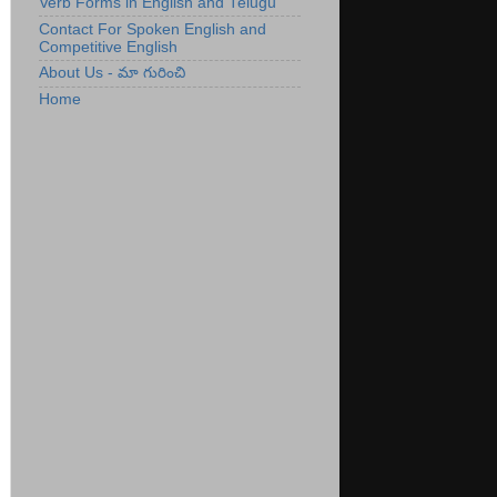
Verb Forms in English and Telugu
Contact For Spoken English and
Competitive English
About Us - మా గురించి
Home