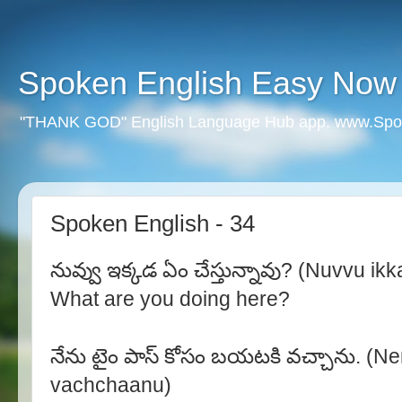
Spoken English Easy Now
"THANK GOD" English Language Hub app. www.Spo
Spoken English - 34
నువ్వు ఇక్కడ ఏం చేస్తున్నావు? (Nuvvu 
What are you doing here?
నేను టైం పాస్ కోసం బయటకి వచ్చాను. (N
vachchaanu)