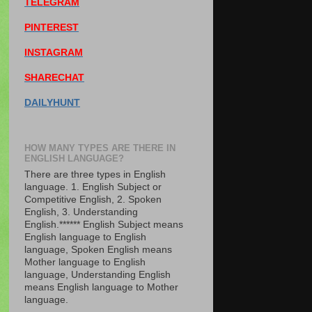
TELEGRAM
PINTEREST
INSTAGRAM
SHARECHAT
DAILYHUNT
HOW MANY TYPES ARE THERE IN
ENGLISH LANGUAGE?
There are three types in English
language. 1. English Subject or
Competitive English, 2. Spoken
English, 3. Understanding
English.****** English Subject means
English language to English
language, Spoken English means
Mother language to English
language, Understanding English
means English language to Mother
language.