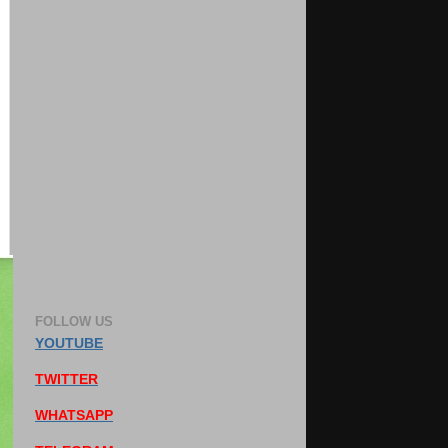
FOLLOW US
YOUTUBE
TWITTER
WHATSAPP