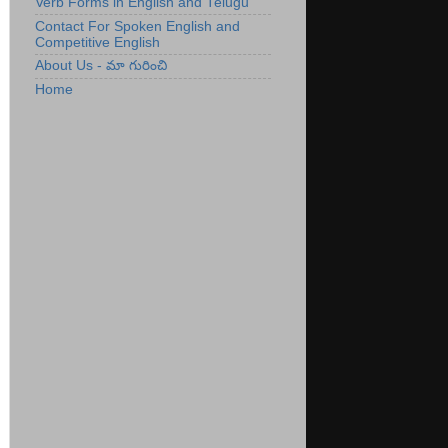
Verb Forms in English and Telugu
Contact For Spoken English and
Competitive English
About Us - మా గురించి
Home