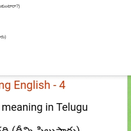
ేసుకుంటారా?)
ారు)