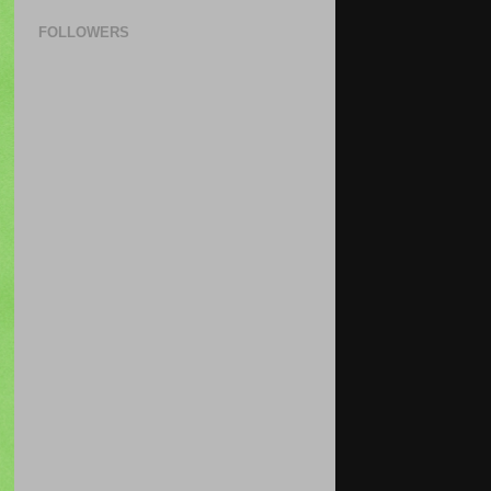
FOLLOWERS