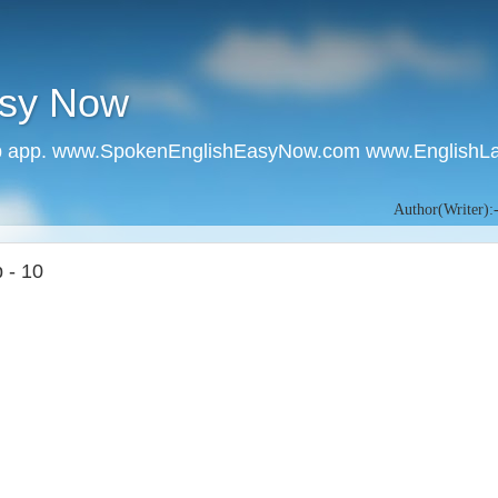
asy Now
 app. www.SpokenEnglishEasyNow.com www.EnglishL
Author(Writer):- Rudra Venk
 - 10