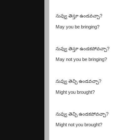
నువ్వు
తెస్తూ ఉండవచ్చా
?
May you be bringing?
నువ్వు
తెస్తూ ఉండకపోవచ్చా
?
May not you be bringing?
నువ్వు
తెచ్చి ఉండవచ్చా
?
Might you brought?
నువ్వు
తెచ్చి ఉండకపోవచ్చా
?
Might not you brought?