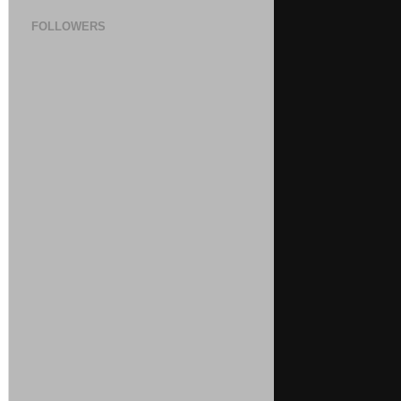
FOLLOWERS