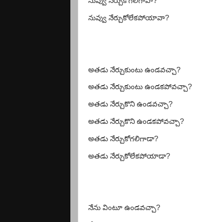
నువ్వు
నేర్చుకోగలిగావా
?
నువ్వు
నేర్చుకోలేకపోయావా
?
అతడు నేర్చుకుంటు ఉండవచ్చా
?
అతడు నేర్చుకుంటు ఉండకపోవచ్చా
?
అతడు నేర్చుకొని ఉండవచ్చా
?
అతడు నేర్చుకొని ఉండకపోవచ్చా
?
అతడు నేర్చుకోగలిగాడా
?
అతడు నేర్చుకోలేకపోయాడా
?
నేను వింటూ ఉండవచ్చా
?