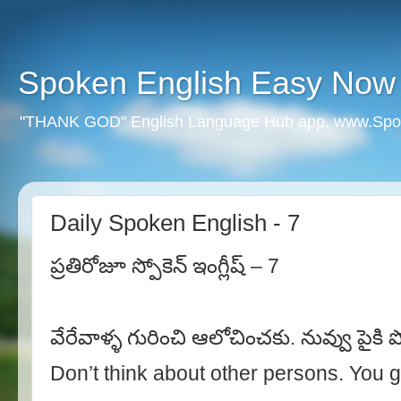
Spoken English Easy Now
"THANK GOD" English Language Hub app. www.Spo
Daily Spoken English - 7
ప్రతిరోజూ స్పోకెన్ ఇంగ్లీష్ – 7
వేరేవాళ్ళ గురించి ఆలోచించకు. నువ్వు పైకి 
Don’t think about other persons. You g