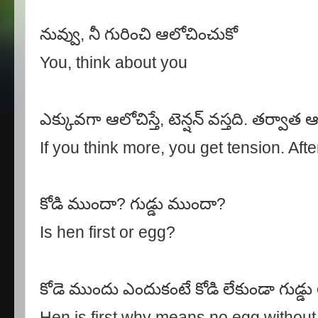
నువ్వు
,
నీ గురించి ఆలోచించుకో
You, think about you
ఎక్కువగా ఆలోచిస్తే
,
టెన్షన్ వస్తది
.
తర్వాత ఆర
If you think more, you get tension. Aft
కోడి ముందా
?
గుడ్డు ముందా
?
Is hen first or egg?
కోడె ముందు ఎందుకంటే కోడి లేకుండా గుడ్డు 
Hen is first why means no egg without