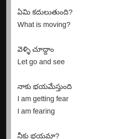
ఏమి కదులుతుంది
?
What is moving?
వెళ్ళి చూద్దాం
Let go and see
నాకు భయమేస్తుంది
I am getting fear
I am fearing
నీకు భయమా
?