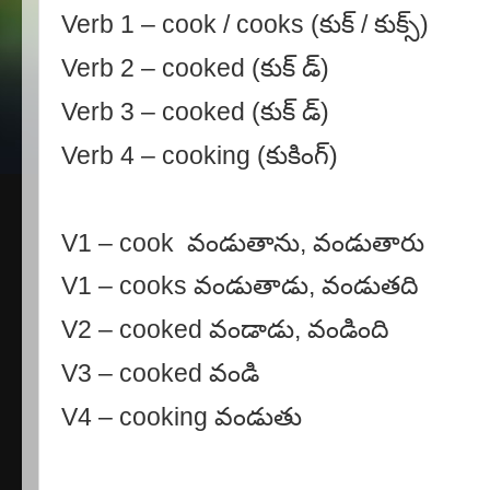
Verb 1 – cook / cooks
(
కుక్ / కుక్స్)
Verb 2 – cooked
(
కుక్ డ్)
Verb 3 – cooked
(
కుక్ డ్)
Verb 4 – cooking
(
కుకింగ్)
V1 – cook
వండుతాను
,
వండుతారు
V1 – cooks
వండుతాడు
,
వండుతది
V2 – cooked
వండాడు
,
వండింది
V3 – cooked
వండి
V4 – cooking
వండుతు