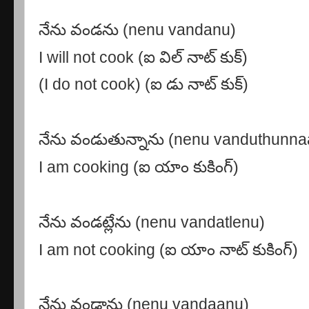
నేను వండను
(nenu vandanu)
I will not cook
(ఐ విల్ నాట్ కుక్)
(I do not cook)
(ఐ డు నాట్ కుక్)
నేను వండుతున్నాను
(nenu vanduthunna
I am cooking
(ఐ యాం కుకింగ్)
నేను వండట్లేను
(nenu vandatlenu)
I am not cooking
(ఐ యాం నాట్ కుకింగ్)
నేను వండాను
(nenu vandaanu)