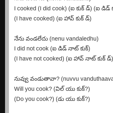
I cooked (I did cook)
(ఐ కుక్ డ్) (ఐ డిడ్ క
(I have cooked) (
ఐ హావ్ కుక్ డ్)
నేను వండలేదు
(nenu vandaledhu)
I did not cook
(ఐ డిడ్ నాట్ కుక్)
(I have not cooked)
(
ఐ హావ్ నాట్ కుక్ డ్
నువ్వు వండుతావా
? (nuvvu vanduthaav
Will you cook?
(విల్ యు కుక్
?)
(Do you cook?)
(డు యు కుక్
?)