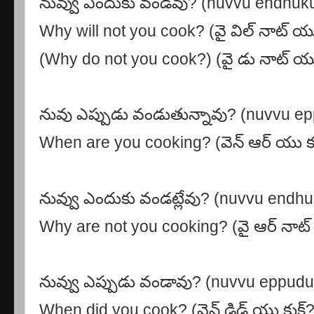
నువ్వు ఎందుకు వండవు
? (nuvvu endhuk
Why will not you cook?
(
వై విల్ నాట్ యు
(Why do not you cook?)
(
వై డు నాట్ యు
నువు ఎప్పుడు వండుతున్నావు
? (nuvvu e
When are you cooking?
(వెన్ ఆర్ యు కు
నువ్వు ఎందుకు వండట్లేవు
? (nuvvu endhu
Why are not you cooking?
(వై ఆర్ నాట్
నువ్వు ఎప్పుడు వండావు
? (nuvvu eppud
When did you cook?
(వెన్ డిడ్ యు కుక్
?