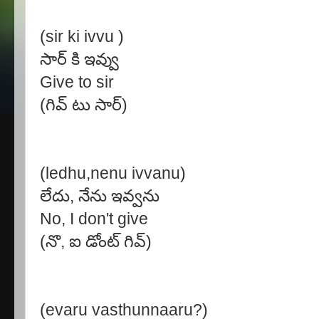
(sir ki ivvu )
సార్ కి ఇవ్వు
Give to sir
(గివ్ టు సార్)
(ledhu,nenu ivvanu)
లేదు, నేను ఇవ్వను
No, I don't give
(నొ, ఐ డోంట్ గివ్)
(evaru vasthunnaaru?)