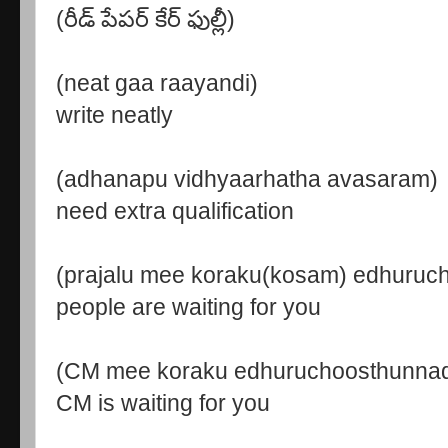
(రీడ్ పేపర్ కేర్ ఫుల్లీ)
(neat gaa raayandi)
write neatly
(adhanapu vidhyaarhatha avasaram)
need extra qualification
(prajalu mee koraku(kosam) edhuruc
people are waiting for you
(CM mee koraku edhuruchoosthunna
CM is waiting for you