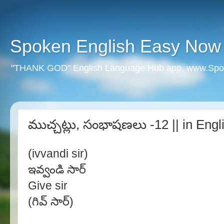
Spoken English Easy Now
"THANK GOD" English Language Hub app. www.Spo
ముచ్చట్లు, సంభాషణలు -12 || in Engl
(ivvandi sir)
ఇవ్వండి సార్
Give sir
(గివ్ సార్)